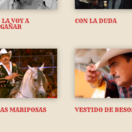
CON LA DUDA
 LA VOY A
GAÑAR
LAS MARIPOSAS
VESTIDO DE BESO