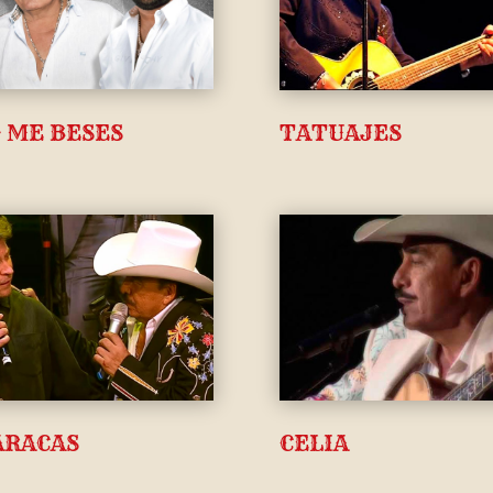
 ME BESES
TATUAJES
CELIA
RACAS