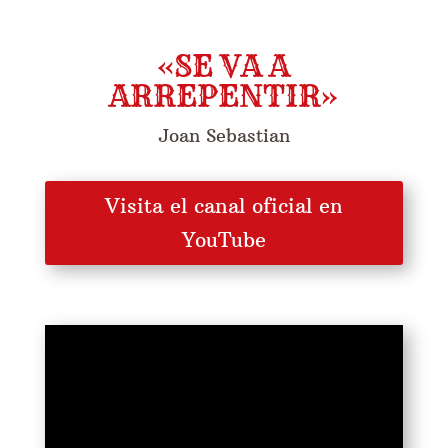
«SE VA A
ARREPENTIR»
Joan Sebastian
Visita el canal oficial en
YouTube